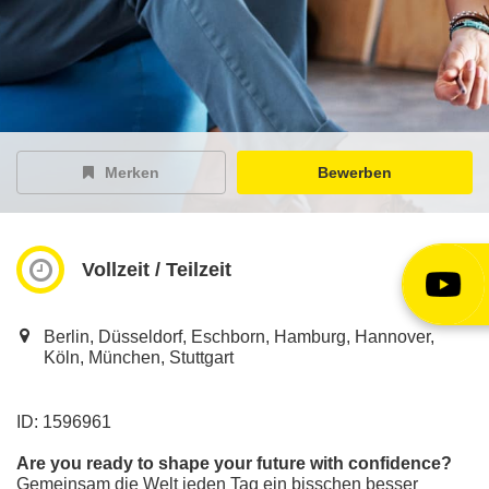
EY Careers Spotlight
der Karriere-Podcast
EY Joblight
Jobangebote für’s Ohr
Merken
Bewerben
Vollzeit / Teilzeit
Berlin, Düsseldorf, Eschborn, Hamburg, Hannover,
Köln, München, Stuttgart
ID: 1596961
Are you ready to shape your future with confidence?
Gemeinsam die Welt jeden Tag ein bisschen besser