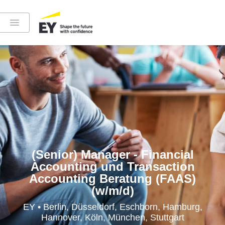
Instagram
LinkedIn
YouTube
(Senior) Manager - Financial
Accounting und Transaction
Accounting Beratung (FAAS)
(w/m/d)
Höre in die EY-Welt rein
EY • Berlin, Düsseldorf, Eschborn, Hamburg,
Hannover, Köln, München, Stuttgart