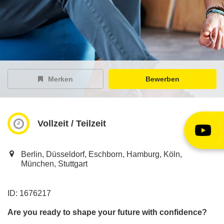
EY Careers Spotlight
der Karriere-Podcast
EY Joblight
Jobangebote für’s Ohr
Merken
Bewerben
Vollzeit / Teilzeit
Berlin, Düsseldorf, Eschborn, Hamburg, Köln,
München, Stuttgart
ID: 1676217
Are you ready to shape your future with confidence?