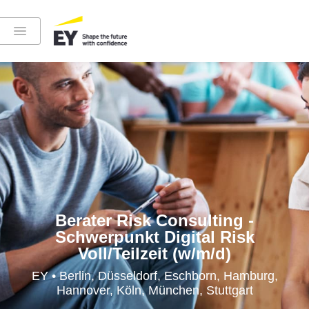
Instagram
LinkedIn
YouTube
Berater Risk Consulting -
Schwerpunkt Digital Risk
Voll/Teilzeit (w/m/d)
Höre in die EY-Welt rein
EY • Berlin, Düsseldorf, Eschborn, Hamburg,
Hannover, Köln, München, Stuttgart