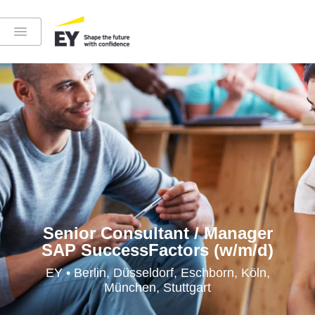
Instagram
LinkedIn
YouTube
Senior Consultant / Manager
SAP SuccessFactors (w/m/d)
Höre in die EY-Welt rein
EY • Berlin, Düsseldorf, Eschborn, Köln,
München, Stuttgart