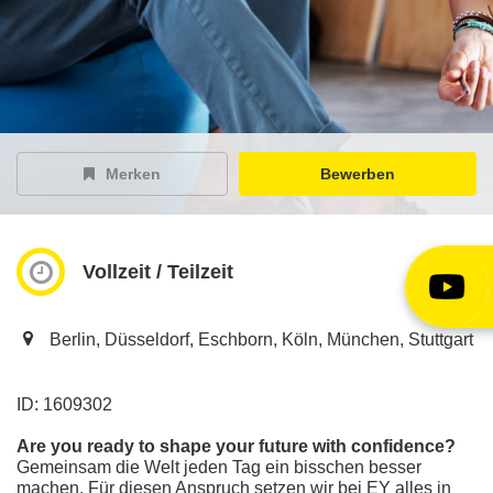
EY Careers Spotlight
der Karriere-Podcast
EY Joblight
Jobangebote für’s Ohr
Merken
Bewerben
Vollzeit / Teilzeit
Berlin, Düsseldorf, Eschborn, Köln, München, Stuttgart
ID: 1609302
Are you ready to shape your future with confidence?
Gemeinsam die Welt jeden Tag ein bisschen besser
machen. Für diesen Anspruch setzen wir bei EY alles in