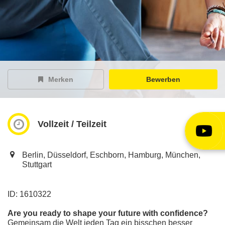
EY Careers Spotlight
der Karriere-Podcast
EY Joblight
Jobangebote für’s Ohr
Merken
Bewerben
Vollzeit / Teilzeit
Berlin, Düsseldorf, Eschborn, Hamburg, München,
Stuttgart
ID: 1610322
Are you ready to shape your future with confidence?
Gemeinsam die Welt jeden Tag ein bisschen besser