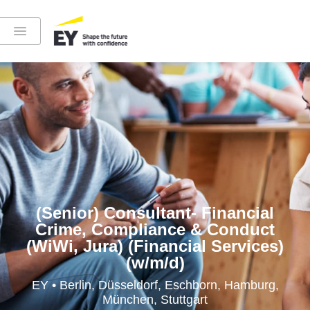
Instagram
LinkedIn
YouTube
(Senior) Consultant- Financial
Crime, Compliance & Conduct
(WiWi, Jura) (Financial Services)
(w/m/d)
Höre in die EY-Welt rein
EY • Berlin, Düsseldorf, Eschborn, Hamburg,
München, Stuttgart