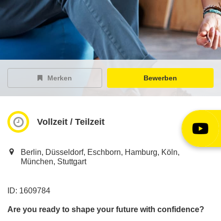
EY Careers Spotlight
der Karriere-Podcast
EY Joblight
Jobangebote für’s Ohr
Merken
Bewerben
Vollzeit / Teilzeit
Berlin, Düsseldorf, Eschborn, Hamburg, Köln,
München, Stuttgart
ID: 1609784
Are you ready to shape your future with confidence?