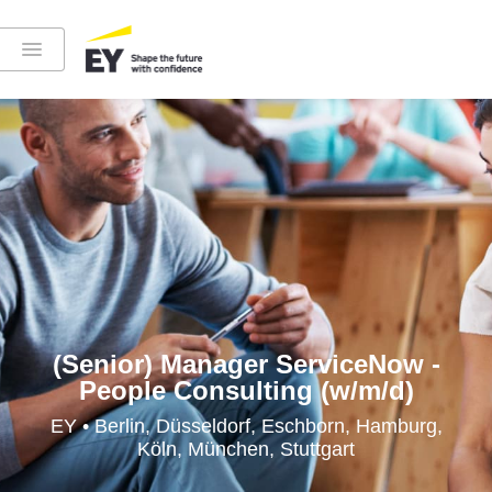
Instagram
LinkedIn
YouTube
(Senior) Manager ServiceNow -
People Consulting (w/m/d)
Höre in die EY-Welt rein
EY • Berlin, Düsseldorf, Eschborn, Hamburg,
Köln, München, Stuttgart