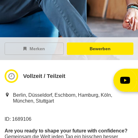
EY Careers Spotlight
der Karriere-Podcast
EY Joblight
Jobangebote für’s Ohr
Merken
Bewerben
Vollzeit / Teilzeit
Berlin, Düsseldorf, Eschborn, Hamburg, Köln,
München, Stuttgart
ID: 1689106
Are you ready to shape your future with confidence?
Gemeinsam die Welt jeden Tag ein bisschen besser