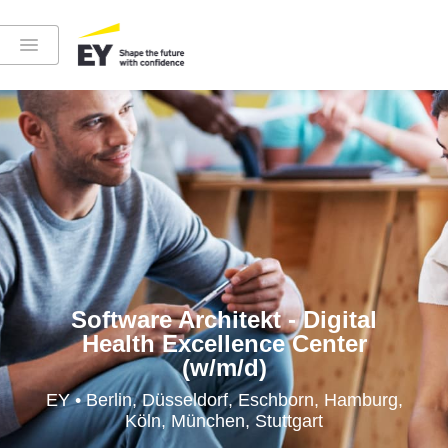
Instagram
LinkedIn
YouTube
Software Architekt - Digital
Health Excellence Center
(w/m/d)
Höre in die EY-Welt rein
EY • Berlin, Düsseldorf, Eschborn, Hamburg,
Köln, München, Stuttgart