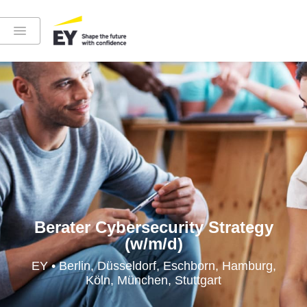
Instagram
LinkedIn
YouTube
Berater Cybersecurity Strategy
(w/m/d)
Höre in die EY-Welt rein
EY • Berlin, Düsseldorf, Eschborn, Hamburg,
Köln, München, Stuttgart