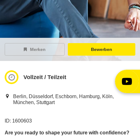
EY Careers Spotlight
der Karriere-Podcast
EY Joblight
Jobangebote für’s Ohr
Merken
Bewerben
Vollzeit / Teilzeit
Berlin, Düsseldorf, Eschborn, Hamburg, Köln,
München, Stuttgart
ID: 1600603
Are you ready to shape your future with confidence?