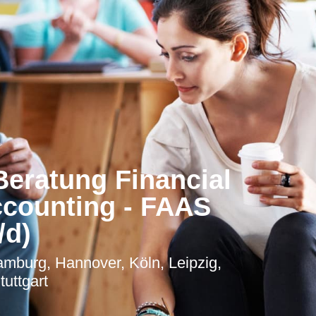
Beratung Financial
ccounting - FAAS
/d)
amburg, Hannover, Köln, Leipzig,
uttgart