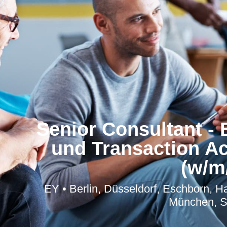
Senior Consultant - 
und Transaction A
(w/m
EY • Berlin, Düsseldorf, Eschborn, H
München, St