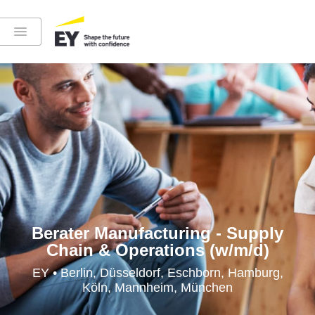
Instagram
LinkedIn
YouTube
Berater Manufacturing - Supply
Chain & Operations (w/m/d)
Höre in die EY-Welt rein
EY • Berlin, Düsseldorf, Eschborn, Hamburg,
Köln, Mannheim, München