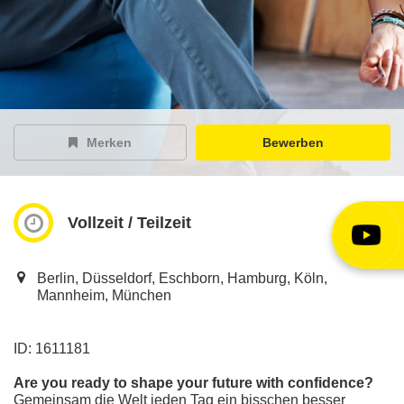
EY Careers Spotlight
der Karriere-Podcast
EY Joblight
Jobangebote für’s Ohr
Merken
Bewerben
Vollzeit / Teilzeit
Berlin, Düsseldorf, Eschborn, Hamburg, Köln,
Mannheim, München
ID: 1611181
Are you ready to shape your future with confidence?
Gemeinsam die Welt jeden Tag ein bisschen besser