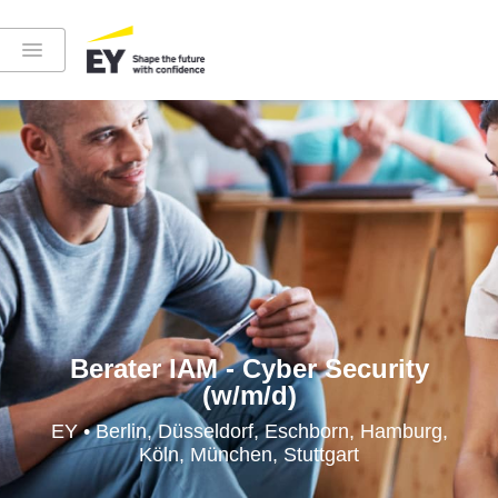
Instagram
LinkedIn
YouTube
Berater IAM - Cyber Security
(w/m/d)
Höre in die EY-Welt rein
EY • Berlin, Düsseldorf, Eschborn, Hamburg,
Köln, München, Stuttgart