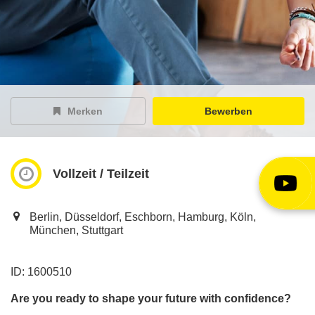
EY Careers Spotlight
der Karriere-Podcast
EY Joblight
Jobangebote für’s Ohr
Merken
Bewerben
Vollzeit / Teilzeit
Berlin, Düsseldorf, Eschborn, Hamburg, Köln,
München, Stuttgart
ID: 1600510
Are you ready to shape your future with confidence?