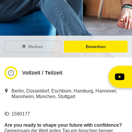
EY Careers Spotlight
der Karriere-Podcast
EY Joblight
Jobangebote für’s Ohr
Merken
Bewerben
Vollzeit / Teilzeit
Berlin, Düsseldorf, Eschborn, Hamburg, Hannover,
Mannheim, München, Stuttgart
ID: 1590177
Are you ready to shape your future with confidence?
Gemeinsam die Welt jeden Tag ein bisschen besser