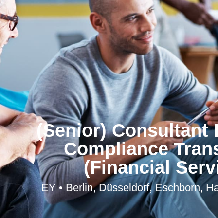
(Senior) Consultant 
Compliance Tran
(Financial Serv
EY • Berlin, Düsseldorf, Eschborn, H