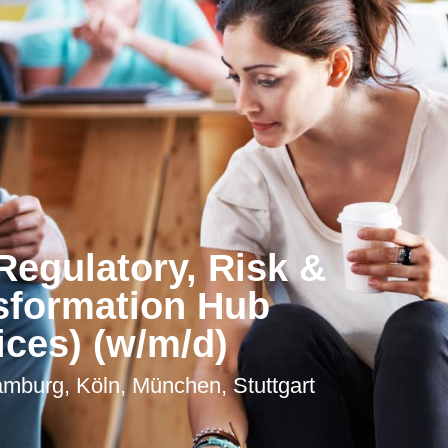
Regulatory, Risk &
sformation Hub
ices) (w/m/d)
amburg, Köln, München, Stuttgart