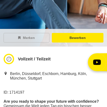
EY Careers Spotlight
der Karriere-Podcast
EY Joblight
Jobangebote für’s Ohr
Merken
Bewerben
Vollzeit / Teilzeit
Berlin, Düsseldorf, Eschborn, Hamburg, Köln,
München, Stuttgart
ID: 1714197
Are you ready to shape your future with confidence?
Gemeinsam die Welt jeden Tag ein bisschen besser