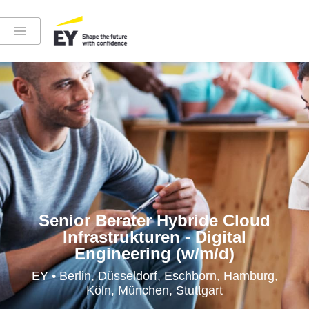
Instagram
LinkedIn
YouTube
Senior Berater Hybride Cloud
Infrastrukturen - Digital
Engineering (w/m/d)
Höre in die EY-Welt rein
EY • Berlin, Düsseldorf, Eschborn, Hamburg,
Köln, München, Stuttgart