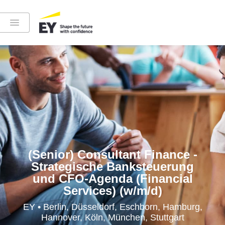
Instagram
LinkedIn
YouTube
(Senior) Consultant Finance -
Strategische Banksteuerung
und CFO-Agenda (Financial
Services) (w/m/d)
Höre in die EY-Welt rein
EY • Berlin, Düsseldorf, Eschborn, Hamburg,
Hannover, Köln, München, Stuttgart