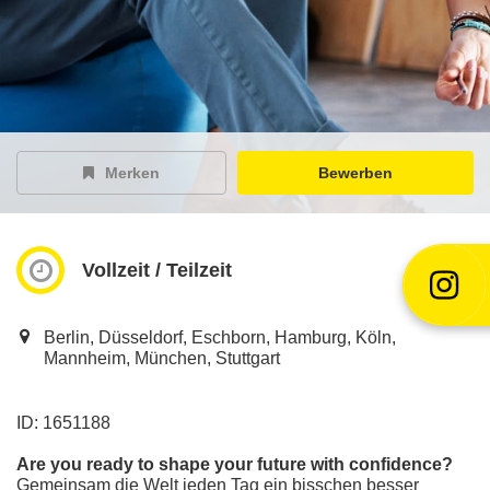
EY Careers Spotlight
der Karriere-Podcast
EY Joblight
Jobangebote für’s Ohr
Merken
Bewerben
Vollzeit / Teilzeit
Berlin, Düsseldorf, Eschborn, Hamburg, Köln,
Mannheim, München, Stuttgart
ID: 1651188
Are you ready to shape your future with confidence?
Gemeinsam die Welt jeden Tag ein bisschen besser