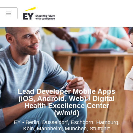
Instagram
LinkedIn
YouTube
Lead Developer Mobile Apps
(iOS, Android, Web) / Digital
Health Excellence Center
(w/m/d)
Höre in die EY-Welt rein
EY • Berlin, Düsseldorf, Eschborn, Hamburg,
Köln, Mannheim, München, Stuttgart