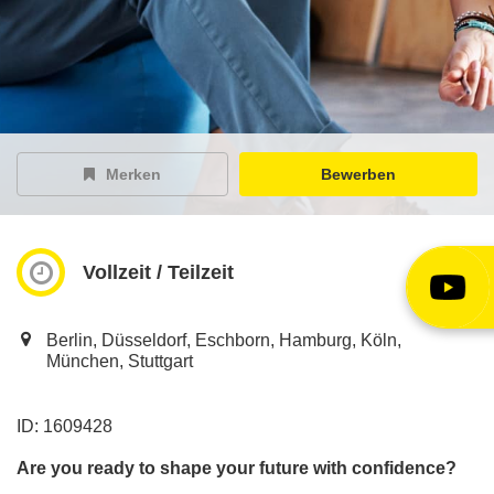
EY Careers Spotlight
der Karriere-Podcast
EY Joblight
Jobangebote für’s Ohr
Merken
Bewerben
Vollzeit / Teilzeit
Berlin, Düsseldorf, Eschborn, Hamburg, Köln,
München, Stuttgart
ID: 1609428
Are you ready to shape your future with confidence?