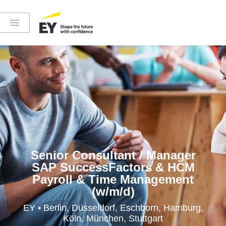
Instagram
LinkedIn
YouTube
Senior Consultant / Manager
SAP SuccessFactors & HCM
Payroll & Time Management
(w/m/d)
Höre in die EY-Welt rein
EY • Berlin, Düsseldorf, Eschborn, Hamburg,
Köln, München, Stuttgart