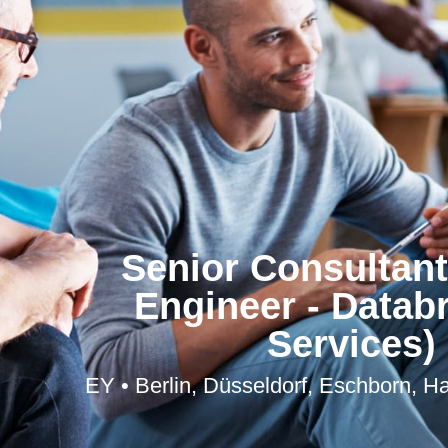
Senior Consultant
Engineer - Databr
Services)
EY • Berlin, Düsseldorf, Eschborn, H