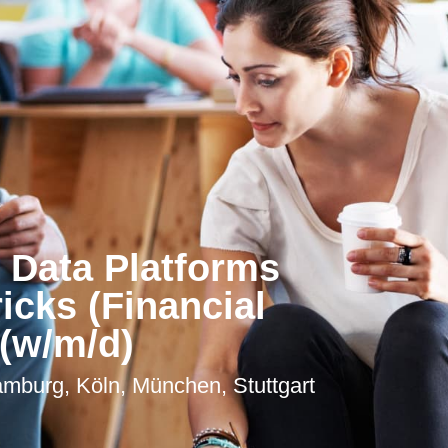
 Data Platforms
icks (Financial
 (w/m/d)
amburg, Köln, München, Stuttgart