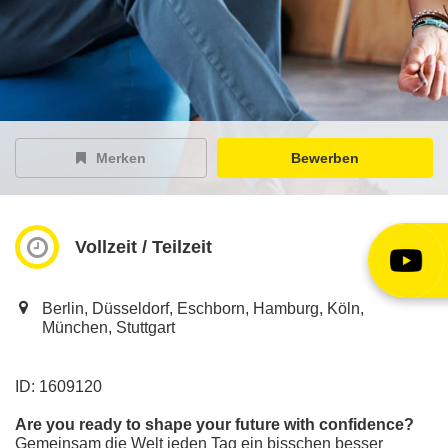
EY Careers Spotlight
der Karriere-Podcast
EY Joblight
Jobangebote für’s Ohr
Merken
Bewerben
Vollzeit / Teilzeit
Berlin, Düsseldorf, Eschborn, Hamburg, Köln,
München, Stuttgart
ID: 1609120
Are you ready to shape your future with confidence?
Gemeinsam die Welt jeden Tag ein bisschen besser