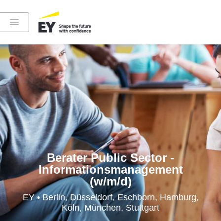
Instagram
LinkedIn
YouTube
Berater Public Sector -
Informationsmanagement
(w/m/d)
Höre in die EY-Welt rein
EY • Berlin, Düsseldorf, Eschborn, Hamburg,
Köln, München, Stuttgart