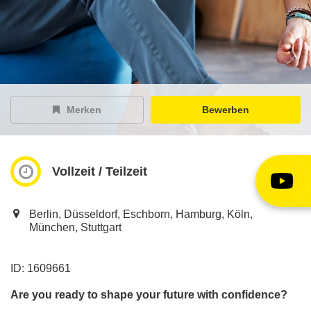
EY Careers Spotlight
der Karriere-Podcast
EY Joblight
Jobangebote für’s Ohr
Merken
Bewerben
Vollzeit / Teilzeit
Berlin, Düsseldorf, Eschborn, Hamburg, Köln,
München, Stuttgart
ID: 1609661
Are you ready to shape your future with confidence?