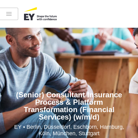
Instagram
LinkedIn
YouTube
(Senior) Consultant Insurance
Process & Platform
Transformation (Financial
Services) (w/m/d)
Höre in die EY-Welt rein
EY • Berlin, Düsseldorf, Eschborn, Hamburg,
Köln, München, Stuttgart