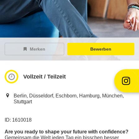
EY Careers Spotlight
der Karriere-Podcast
EY Joblight
Jobangebote für’s Ohr
Merken
Bewerben
Vollzeit / Teilzeit
Berlin, Düsseldorf, Eschborn, Hamburg, München,
Stuttgart
ID: 1610018
Are you ready to shape your future with confidence?
Gemeinsam die Welt jeden Tag ein bisschen besser