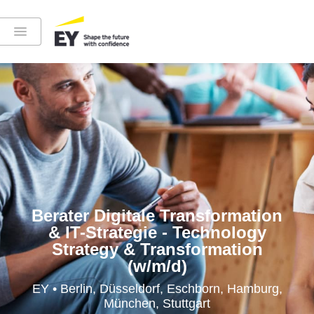
Instagram
LinkedIn
YouTube
Berater Digitale Transformation
& IT-Strategie - Technology
Strategy & Transformation
(w/m/d)
Höre in die EY-Welt rein
EY • Berlin, Düsseldorf, Eschborn, Hamburg,
München, Stuttgart