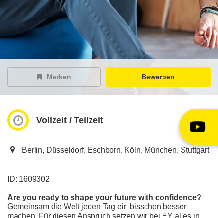
EY Careers Spotlight
der Karriere-Podcast
EY Joblight
Jobangebote für’s Ohr
Merken
Bewerben
Vollzeit / Teilzeit
Berlin, Düsseldorf, Eschborn, Köln, München, Stuttgart
ID: 1609302
Are you ready to shape your future with confidence?
Gemeinsam die Welt jeden Tag ein bisschen besser
machen. Für diesen Anspruch setzen wir bei EY alles in