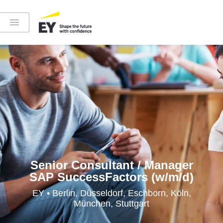
Instagram
LinkedIn
YouTube
Senior Consultant / Manager
SAP SuccessFactors (w/m/d)
Höre in die EY-Welt rein
EY • Berlin, Düsseldorf, Eschborn, Köln,
München, Stuttgart