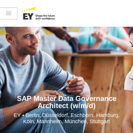
Instagram
LinkedIn
YouTube
SAP Master Data Governance
Architect (w/m/d)
Höre in die EY-Welt rein
EY • Berlin, Düsseldorf, Eschborn, Hamburg,
Köln, Mannheim, München, Stuttgart