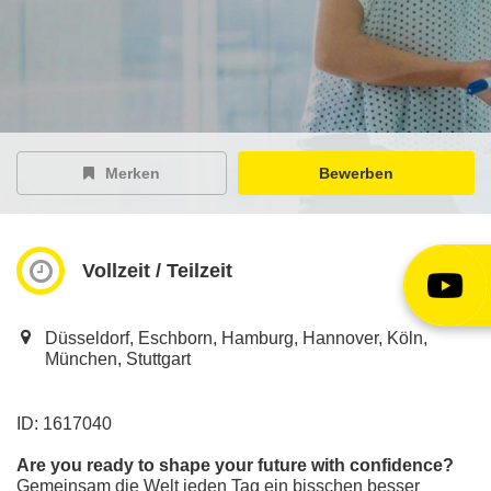
EY Careers Spotlight
der Karriere-Podcast
EY Joblight
Jobangebote für’s Ohr
Merken
Bewerben
Vollzeit / Teilzeit
Düsseldorf, Eschborn, Hamburg, Hannover, Köln,
München, Stuttgart
ID: 1617040
Are you ready to shape your future with confidence?
Gemeinsam die Welt jeden Tag ein bisschen besser