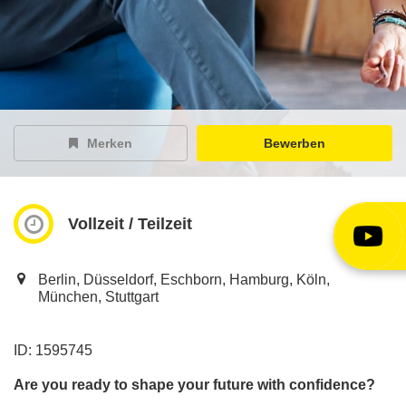
EY Careers Spotlight
der Karriere-Podcast
EY Joblight
Jobangebote für’s Ohr
Merken
Bewerben
Vollzeit / Teilzeit
Berlin, Düsseldorf, Eschborn, Hamburg, Köln,
München, Stuttgart
ID: 1595745
Are you ready to shape your future with confidence?