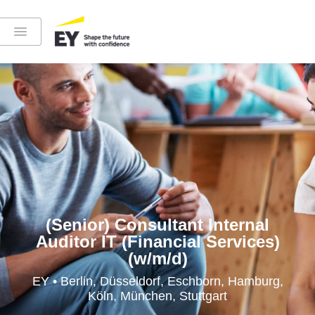
Instagram
LinkedIn
YouTube
(Senior) Consultant Internal
Auditor IT (Financial Services)
(w/m/d)
Höre in die EY-Welt rein
EY • Berlin, Düsseldorf, Eschborn, Hamburg,
Köln, München, Stuttgart