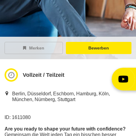
EY Careers Spotlight
der Karriere-Podcast
EY Joblight
Jobangebote für’s Ohr
Merken
Bewerben
Vollzeit / Teilzeit
Berlin, Düsseldorf, Eschborn, Hamburg, Köln,
München, Nürnberg, Stuttgart
ID: 1611080
Are you ready to shape your future with confidence?
Gemeinsam die Welt jeden Tag ein bisschen besser