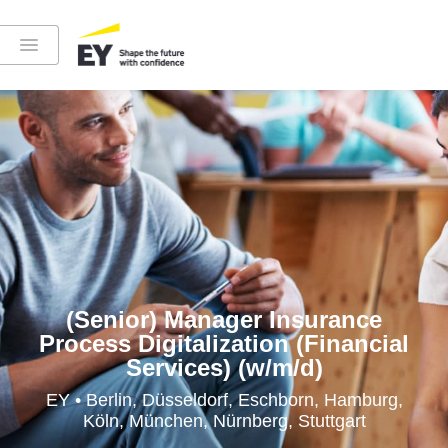
Instagram
LinkedIn
YouTube
(Senior) Manager Insurance
Process Digitalization (Financial
Services) (w/m/d)
Höre in die EY-Welt rein
EY • Berlin, Düsseldorf, Eschborn, Hamburg,
Köln, München, Nürnberg, Stuttgart