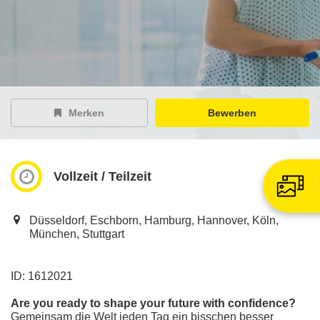
EY Careers Spotlight
der Karriere-Podcast
EY Joblight
Jobangebote für’s Ohr
Merken
Bewerben
Vollzeit / Teilzeit
Düsseldorf, Eschborn, Hamburg, Hannover, Köln,
München, Stuttgart
ID: 1612021
Are you ready to shape your future with confidence?
Gemeinsam die Welt jeden Tag ein bisschen besser