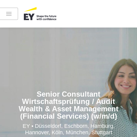
Instagram
LinkedIn
YouTube
Senior Consultant
Wirtschaftsprüfung / Audit
Wealth & Asset Management
(Financial Services) (w/m/d)
Höre in die EY-Welt rein
EY • Düsseldorf, Eschborn, Hamburg,
Hannover, Köln, München, Stuttgart