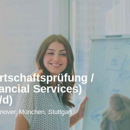
rtschaftsprüfung /
ancial Services)
/d)
over, München, Stuttgart