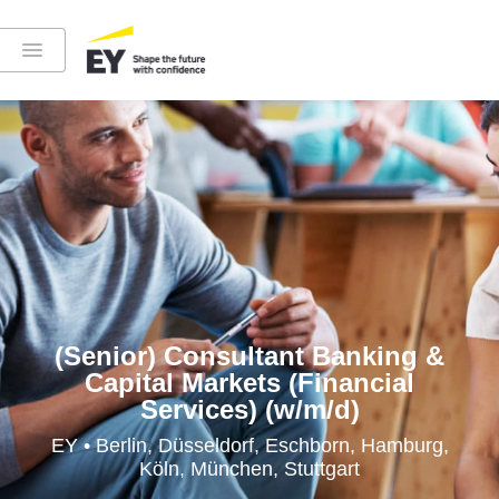
Instagram
LinkedIn
YouTube
(Senior) Consultant Banking &
Capital Markets (Financial
Services) (w/m/d)
Höre in die EY-Welt rein
EY • Berlin, Düsseldorf, Eschborn, Hamburg,
Köln, München, Stuttgart