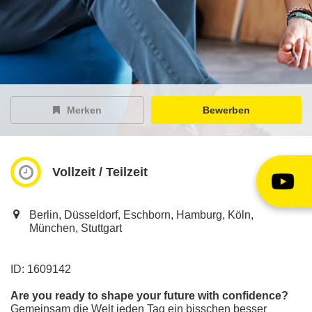
EY Careers Spotlight
der Karriere-Podcast
EY Joblight
Jobangebote für’s Ohr
Merken
Bewerben
Vollzeit / Teilzeit
Berlin, Düsseldorf, Eschborn, Hamburg, Köln,
München, Stuttgart
ID: 1609142
Are you ready to shape your future with confidence?
Gemeinsam die Welt jeden Tag ein bisschen besser