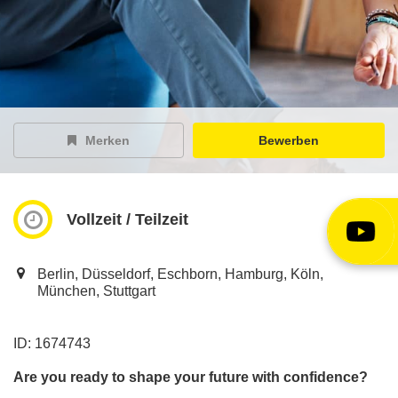
EY Careers Spotlight
der Karriere-Podcast
EY Joblight
Jobangebote für’s Ohr
Merken
Bewerben
Vollzeit / Teilzeit
Berlin, Düsseldorf, Eschborn, Hamburg, Köln,
München, Stuttgart
ID: 1674743
Are you ready to shape your future with confidence?