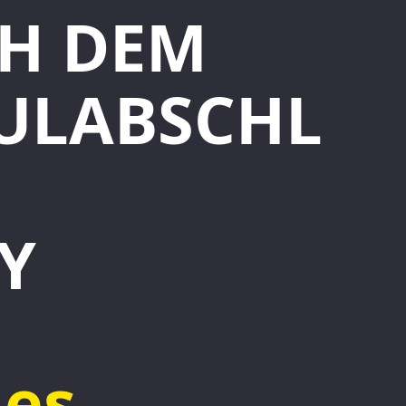
H DEM
ULABSCHL
Y
les