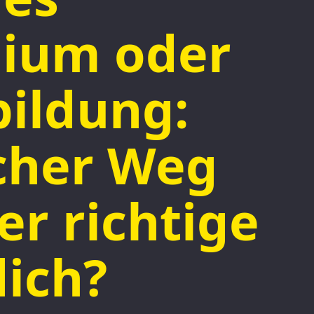
dium oder
ildung:
cher Weg
der richtige
dich?