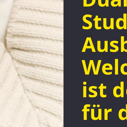
Stu
Ausb
Wel
ist 
für 