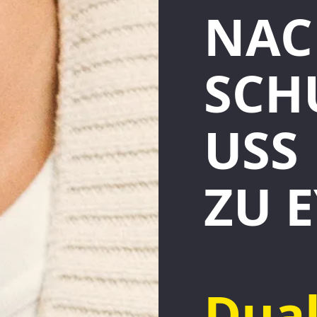
NAC
SCH
USS
ZU E
Dua