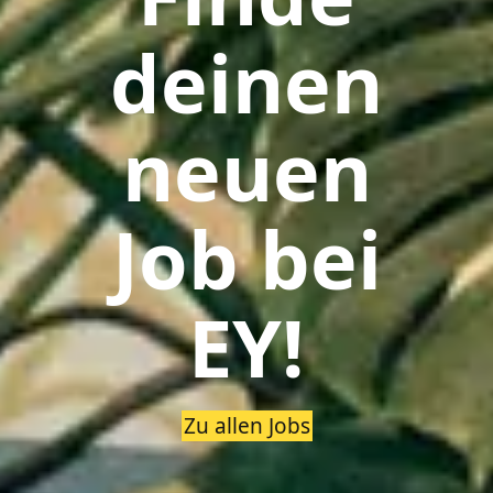
deinen
neuen
Job bei
EY!
Zu allen Jobs