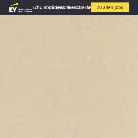
Schulabgänger:in
Student:in
Absolvent:in
Berufserfahrene:r
Events
Zu allen Jobs