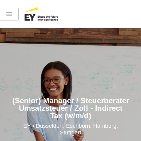
Instagram
LinkedIn
YouTube
(Senior) Manager / Steuerberater
Umsatzsteuer / Zoll - Indirect
Tax (w/m/d)
Höre in die EY-Welt rein
EY • Düsseldorf, Eschborn, Hamburg,
Stuttgart