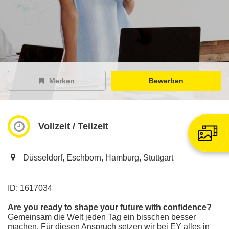
EY Careers Spotlight
der Karriere-Podcast
EY Joblight
Jobangebote für’s Ohr
Merken
Bewerben
Vollzeit / Teilzeit
Düsseldorf, Eschborn, Hamburg, Stuttgart
ID: 1617034
Are you ready to shape your future with confidence?
Gemeinsam die Welt jeden Tag ein bisschen besser
machen. Für diesen Anspruch setzen wir bei EY alles in