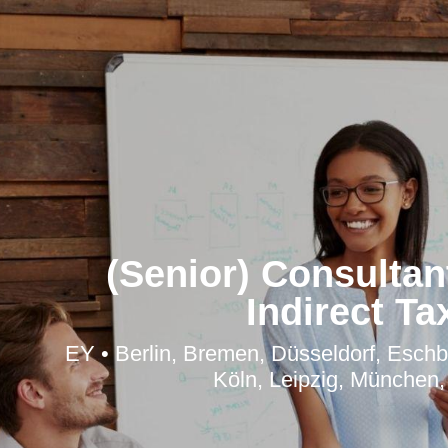
(Senior) Consultan
Indirect Ta
EY • Berlin, Bremen, Düsseldorf, Esch
Köln, Leipzig, München,