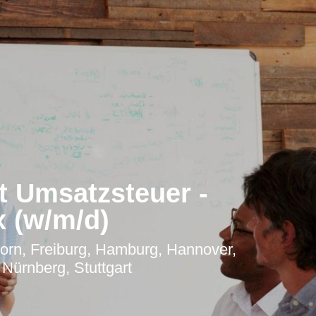
t Umsatzsteuer -
x (w/m/d)
born, Freiburg, Hamburg, Hannover,
 Nürnberg, Stuttgart