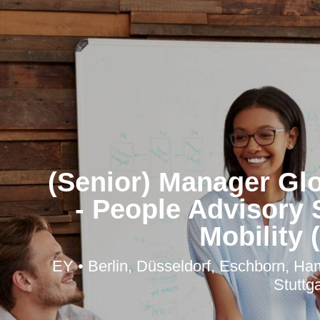
(Senior) Manager Gl
- People Advisory 
Mobility 
EY • Berlin, Düsseldorf, Eschborn, H
Stuttga