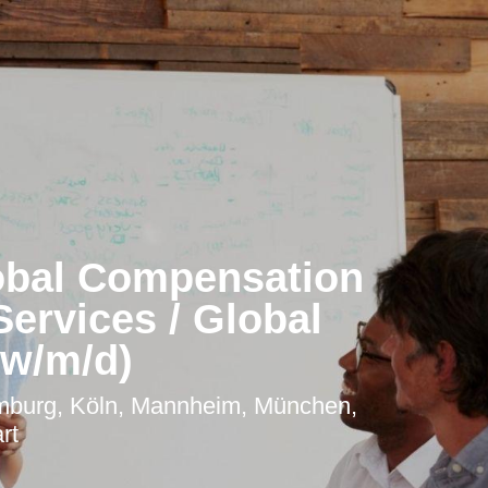
obal Compensation
Services / Global
(w/m/d)
amburg, Köln, Mannheim, München,
rt