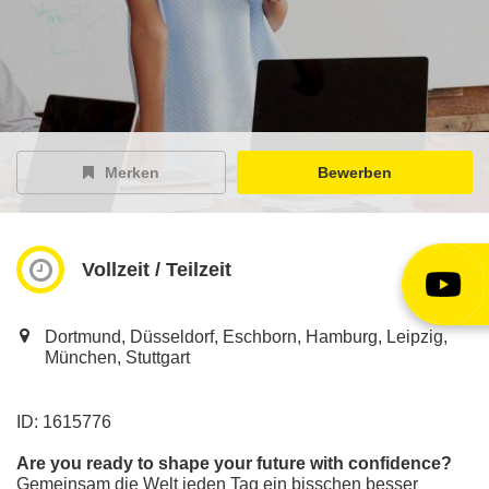
EY Careers Spotlight
der Karriere-Podcast
EY Joblight
Jobangebote für’s Ohr
Merken
Bewerben
Vollzeit / Teilzeit
Dortmund, Düsseldorf, Eschborn, Hamburg, Leipzig,
München, Stuttgart
ID: 1615776
Are you ready to shape your future with confidence?
Gemeinsam die Welt jeden Tag ein bisschen besser