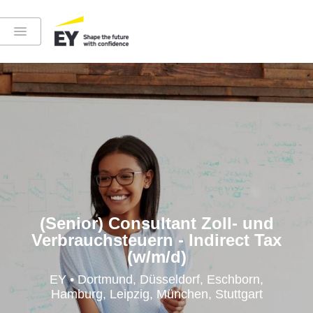
Instagram
LinkedIn
YouTube
(Senior) Consultant Zoll- und
Verbrauchsteuern - Indirect Tax
(w/m/d)
Höre in die EY-Welt rein
EY • Dortmund, Düsseldorf, Eschborn,
Hamburg, Leipzig, München, Stuttgart