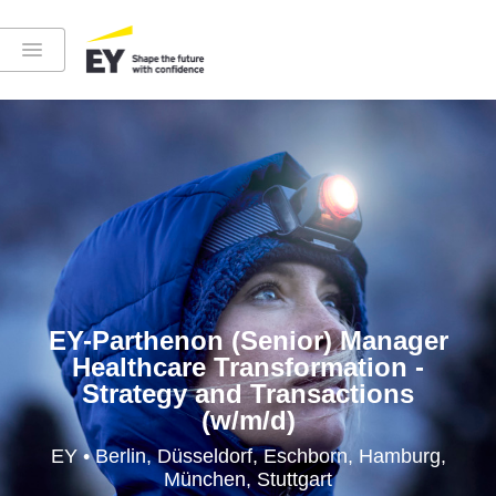
Instagram
LinkedIn
YouTube
EY-Parthenon (Senior) Manager
Healthcare Transformation -
Strategy and Transactions
(w/m/d)
Höre in die EY-Welt rein
EY • Berlin, Düsseldorf, Eschborn, Hamburg,
München, Stuttgart