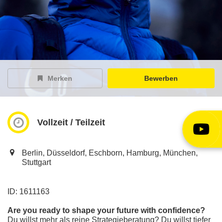
EY Careers Spotlight
der Karriere-Podcast
EY Joblight
Jobangebote für’s Ohr
Merken
Bewerben
Vollzeit / Teilzeit
Berlin, Düsseldorf, Eschborn, Hamburg, München,
Stuttgart
ID: 1611163
Are you ready to shape your future with confidence?
Du willst mehr als reine Strategieberatung? Du willst tiefer