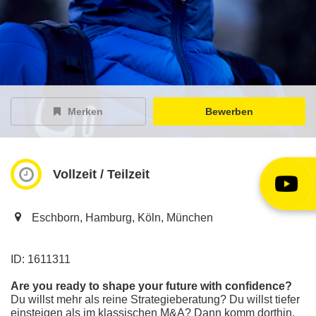
EY Careers Spotlight
der Karriere-Podcast
EY Joblight
Jobangebote für’s Ohr
Merken
Bewerben
Vollzeit / Teilzeit
Eschborn, Hamburg, Köln, München
ID: 1611311
Are you ready to shape your future with confidence?
Du willst mehr als reine Strategieberatung? Du willst tiefer
einsteigen als im klassischen M&A? Dann komm dorthin,