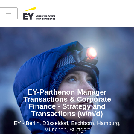
Instagram
LinkedIn
YouTube
EY-Parthenon Manager
Transactions & Corporate
Finance - Strategy and
Transactions (w/m/d)
Höre in die EY-Welt rein
EY • Berlin, Düsseldorf, Eschborn, Hamburg,
München, Stuttgart