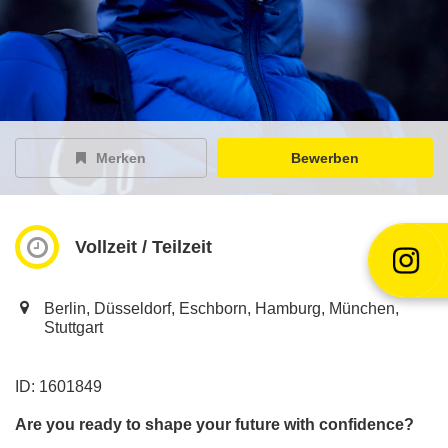
EY Careers Spotlight
der Karriere-Podcast
EY Joblight
Jobangebote für’s Ohr
Merken
Bewerben
Vollzeit / Teilzeit
Berlin, Düsseldorf, Eschborn, Hamburg, München,
Stuttgart
ID: 1601849
Are you ready to shape your future with confidence?