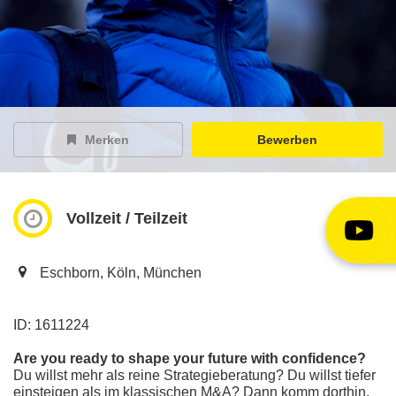
EY Careers Spotlight
der Karriere-Podcast
EY Joblight
Jobangebote für’s Ohr
Merken
Bewerben
Vollzeit / Teilzeit
Eschborn, Köln, München
ID: 1611224
Are you ready to shape your future with confidence?
Du willst mehr als reine Strategieberatung? Du willst tiefer
einsteigen als im klassischen M&A? Dann komm dorthin,