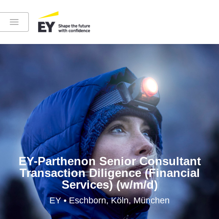
Instagram
LinkedIn
YouTube
EY-Parthenon Senior Consultant
Transaction Diligence (Financial
Services) (w/m/d)
Höre in die EY-Welt rein
EY • Eschborn, Köln, München