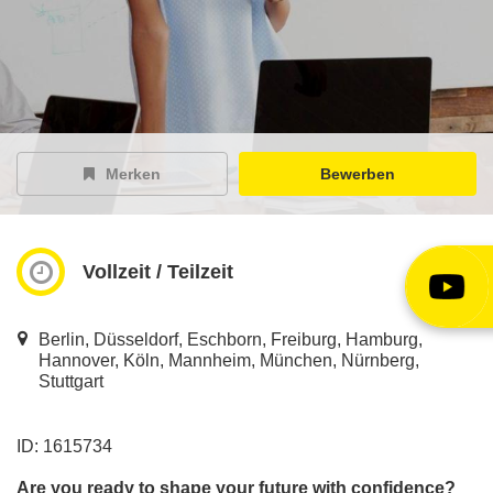
EY Careers Spotlight
der Karriere-Podcast
EY Joblight
Jobangebote für’s Ohr
Merken
Bewerben
Vollzeit / Teilzeit
Berlin, Düsseldorf, Eschborn, Freiburg, Hamburg,
Hannover, Köln, Mannheim, München, Nürnberg,
Stuttgart
ID: 1615734
Are you ready to shape your future with confidence?