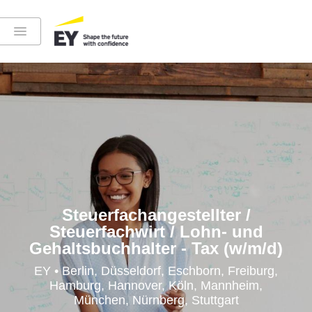
Instagram
LinkedIn
YouTube
Steuerfachangestellter /
Steuerfachwirt / Lohn- und
Gehaltsbuchhalter - Tax (w/m/d)
Höre in die EY-Welt rein
EY • Berlin, Düsseldorf, Eschborn, Freiburg,
Hamburg, Hannover, Köln, Mannheim,
München, Nürnberg, Stuttgart