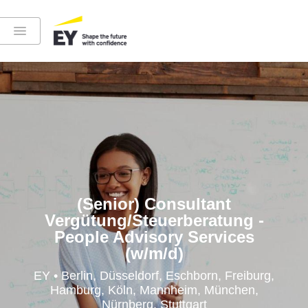
Instagram
LinkedIn
YouTube
(Senior) Consultant
Vergütung/Steuerberatung -
People Advisory Services
(w/m/d)
Höre in die EY-Welt rein
EY • Berlin, Düsseldorf, Eschborn, Freiburg,
Hamburg, Köln, Mannheim, München,
Nürnberg, Stuttgart