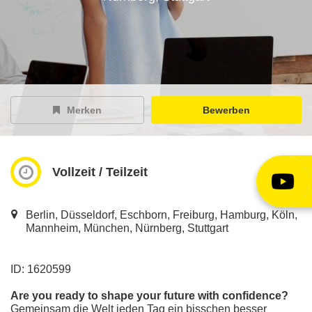
EY Careers Spotlight
der Karriere-Podcast
EY Joblight
Jobangebote für’s Ohr
Merken
Bewerben
Vollzeit / Teilzeit
Berlin, Düsseldorf, Eschborn, Freiburg, Hamburg, Köln,
Mannheim, München, Nürnberg, Stuttgart
ID: 1620599
Are you ready to shape your future with confidence?
Gemeinsam die Welt jeden Tag ein bisschen besser