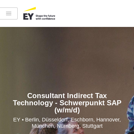
Instagram
LinkedIn
YouTube
Consultant Indirect Tax
Technology - Schwerpunkt SAP
(w/m/d)
Höre in die EY-Welt rein
EY • Berlin, Düsseldorf, Eschborn, Hannover,
München, Nürnberg, Stuttgart