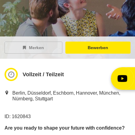
EY Careers Spotlight
der Karriere-Podcast
EY Joblight
Jobangebote für’s Ohr
Merken
Bewerben
Vollzeit / Teilzeit
Berlin, Düsseldorf, Eschborn, Hannover, München,
Nürnberg, Stuttgart
ID: 1620843
Are you ready to shape your future with confidence?