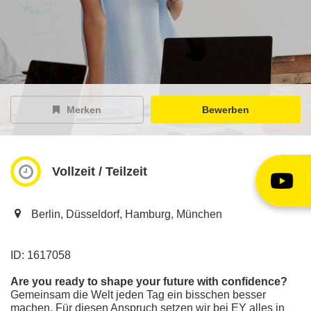
EY Careers Spotlight
der Karriere-Podcast
EY Joblight
Jobangebote für’s Ohr
Merken
Bewerben
Vollzeit / Teilzeit
Berlin, Düsseldorf, Hamburg, München
ID: 1617058
Are you ready to shape your future with confidence?
Gemeinsam die Welt jeden Tag ein bisschen besser
machen. Für diesen Anspruch setzen wir bei EY alles in