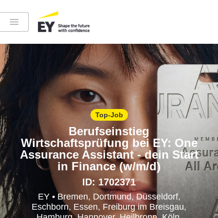
Instagram
LinkedIn
Top-Job
YouTube
Berufseinstieg
Wirtschaftsprüfung bei EY: One
Assurance Assistant - dein Start
in Finance (w/m/d)
ID: 1702371
Höre in die EY-Welt rein
EY • Bremen, Dortmund, Düsseldorf,
Eschborn, Essen, Freiburg im Breisgau,
Hamburg, Hannover, Heilbronn, Köln,