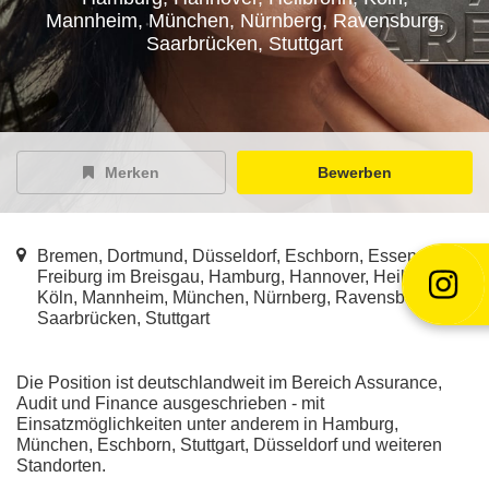
EY Careers Spotlight
Mannheim, München, Nürnberg, Ravensburg,
der Karriere-Podcast
Saarbrücken, Stuttgart
EY Joblight
Jobangebote für’s Ohr
Merken
Bewerben
Bremen, Dortmund, Düsseldorf, Eschborn, Essen,
Freiburg im Breisgau, Hamburg, Hannover, Heilbronn,
Köln, Mannheim, München, Nürnberg, Ravensburg,
Saarbrücken, Stuttgart
Die Position ist deutschlandweit im Bereich Assurance,
Audit und Finance ausgeschrieben - mit
Einsatzmöglichkeiten unter anderem in Hamburg,
München, Eschborn, Stuttgart, Düsseldorf und weiteren
Standorten.