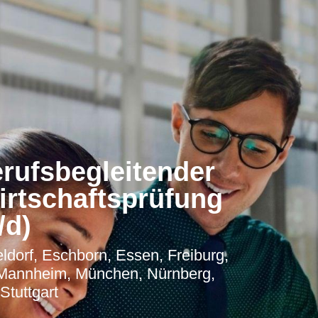
erufsbegleitender
irtschaftsprüfung
/d)
ldorf, Eschborn, Essen, Freiburg,
 Mannheim, München, Nürnberg,
Stuttgart