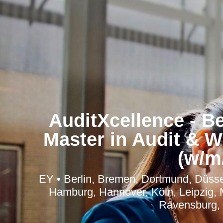
AuditXcellence - B
Master in Audit & W
(w/m
EY • Berlin, Bremen, Dortmund, Düsse
Hamburg, Hannover, Köln, Leipzig,
Ravensburg, 