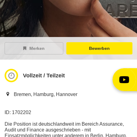
EY Careers Spotlight
der Karriere-Podcast
EY Joblight
Jobangebote für’s Ohr
Merken
Bewerben
Vollzeit / Teilzeit
Bremen, Hamburg, Hannover
ID: 1702202
Die Position ist deutschlandweit im Bereich Assurance,
Audit und Finance ausgeschrieben - mit
Einsatzmöglichkeiten unter anderem in Berlin, Hamburg,