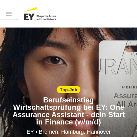
Instagram
LinkedIn
YouTube
Top-Job
Berufseinstieg
Wirtschaftsprüfung bei EY: One
Assurance Assistant - dein Start
Höre in die EY-Welt rein
in Finance (w/m/d)
EY • Bremen, Hamburg, Hannover