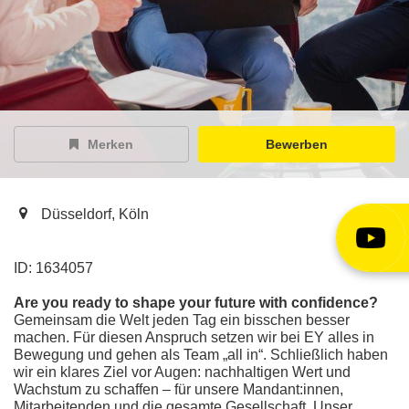
EY Careers Spotlight
der Karriere-Podcast
EY Joblight
Jobangebote für’s Ohr
Merken
Bewerben
Düsseldorf, Köln
ID: 1634057
Are you ready to shape your future with confidence?
Gemeinsam die Welt jeden Tag ein bisschen besser
machen. Für diesen Anspruch setzen wir bei EY alles in
Bewegung und gehen als Team „all in“. Schließlich haben
wir ein klares Ziel vor Augen: nachhaltigen Wert und
Wachstum zu schaffen – für unsere Mandant:innen,
Mitarbeitenden und die gesamte Gesellschaft. Unser