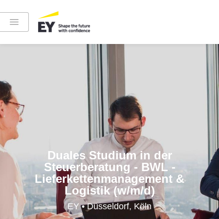
Instagram
LinkedIn
YouTube
Duales Studium in der
Steuerberatung - BWL -
Lieferkettenmanagement &
Höre in die EY-Welt rein
Logistik (w/m/d)
EY • Düsseldorf, Köln