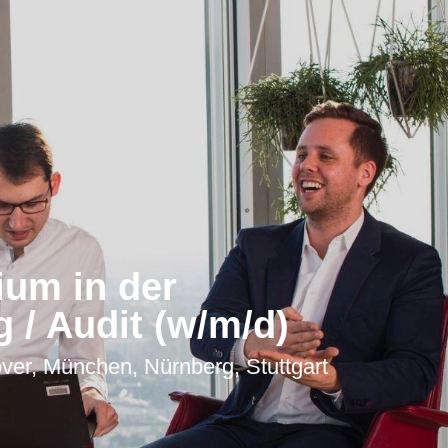
ium in der
 / Audit (w/m/d)
over, München, Nürnberg, Stuttgart