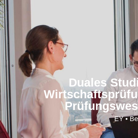
Duales Stud
Wirtschaftsprüfu
Prüfungswes
EY • Be