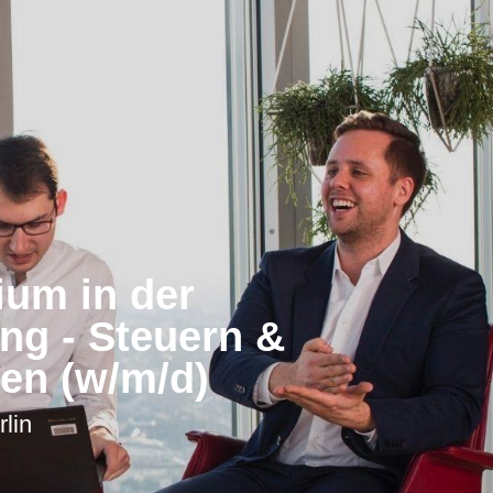
ium in der
ng - Steuern &
en (w/m/d)
rlin